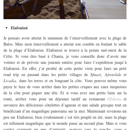
Elafonissi
Je pensais avoir atteint le summum de l’émerveillement avec la plage de
Balos. Mais mon émerveillement a atteint son comble en foulant le sable
de la plage d’Elafonissi. Elafonissi se trouve à la pointe sud-ouest de la
Crète. Si vous êtes basé à Chania, je vous conseille donc d’avoir une
voiture et de prévoir une journée entière pour faire l’expédition jusqu’à
Elafonissi. En effet, j’ai profité de cette petite virée pour faire un petit
road trip en passant dans les petits villages de
Sfinari
,
Afrotolaki
et
Livadia,
dans les terres et en longeant la côte. Vous pouvez même vous
payer le luxe de vous arrêter dans les petites criques aux eaux turquoises
de la côte pour piquer une tête. Et si vous avez une petite faim sur la
route, arrêtez vous pour un déjeuner tardif au restaurant
Glykeria
et
savourez des délicieuses côtelettes d’agneau et une salade grecque tout en
bénéficiant d’un magnifique panorama sur la mer. Maintenant revenons un
peu sur Elafonissi, bien évidemment c’est très peuplé en été, mais la plage
est tellement magnifique que le monde passe au second plan. Mais si vous
voulez vraiment un peu d’intimité, avancez vers la gauche, vous y