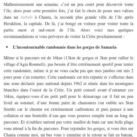
Malheureusement une semaine, c’est un peu court pour découvrir toute
l’île, alors pour cette première fois, j’ai fait le choix de poser mes valises
dans un
Airbnb
à Chania, la seconde plus grande ville de l’île après
Heraklion, la capitale. De là, j’ai bougé en voiture pour visiter toute la
partie ouest et sud-ouest de l’île. Alors voici mes quelques
recommandations si vous prévoyez de visiter la Crète prochainement :
L’incontournable randonnée dans les gorges de Samaria
Même si le parcours est de 16km (13km de gorges et 3km pour rallier le
village d’Agia Roumeli), pas besoin d’être extrêmement sportif pour tenter
cette randonnée, même si je ne vous cache pas que mes jambes ont mis 2
jours pour s’en remettre. Cette randonnée est très réputée et s’effectue dans
une zone déclarée parc national depuis 1962 et située dans les montagnes
blanches dans l’ouest de la Crète. Un petit conseil avant d’entamer ces
16km, équipez-vous d’un petit pull pour le démarrage car il fait un peu
froid au sommet, d’une bonne paire de chaussures (on oublie ses Stan
Smith) car le chemin est extrêmement caillouteux et puis pensez à une
collation et une bouteille d’eau que vous pourrez remplir tout au long du
parcours. Et n’oubliez surtout pas votre maillot de bain car une belle plage
vous attend à la fin du parcours. Pour rejoindre les gorges, si vous êtes sur
Chania comme moi, un bus vous y emmène et le retour se fait en bateau,