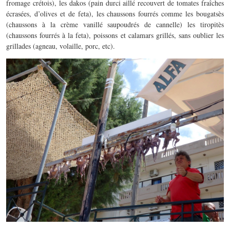
fromage crétois), les dakos (pain durci aillé recouvert de tomates fraîches
écrasées, d’olives et de feta), les chaussons fourrés comme les bougatsès
(chaussons à la crème vanillé saupoudrés de cannelle) les tiropitès
(chaussons fourrés à la feta), poissons et calamars grillés, sans oublier les
grillades (agneau, volaille, porc, etc).