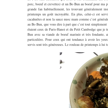
porc, boeuf et crevettes) et un Bo Bun au boeuf pour ma par
grande fan habituellement, les trouvant généralement in
printemps un goût incroyable. En plus, celui-ci est serv
cacahuètes et non la sauce nuoc mam comme c’est générale
au Bo Bun, que vous dire à part que c’est tout simplement l
étaient ceux de Paris-Hanoi et du Petit Cambodge que je tr
Bun avec sa viande de boeuf marinée et très fondante, ai
particulière. Pour ceux qui ont tendance à avoir les yeu
servis sont très généreuses. Le rouleau de printemps à lui to