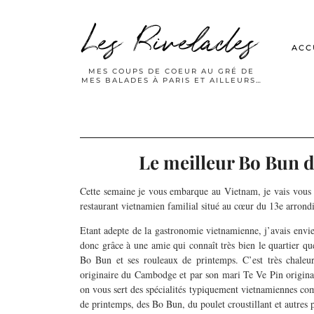
Les Rivelades
ACC
MES COUPS DE COEUR AU GRÉ DE
MES BALADES À PARIS ET AILLEURS…
Le meilleur Bo Bun de
Cette semaine je vous embarque au Vietnam, je vais vous p
restaurant vietnamien familial situé au cœur du 13e arrond
Etant adepte de la gastronomie vietnamienne, j’avais envi
donc grâce à une amie qui connaît très bien le quartier que
Bo Bun et ses rouleaux de printemps. C’est très chaleur
originaire du Cambodge et par son mari Te Ve Pin originai
on vous sert des spécialités typiquement vietnamiennes c
de printemps, des Bo Bun, du poulet croustillant et autres p