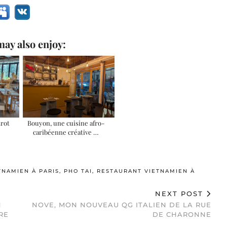
ay also enjoy:
trot
Bouyon, une cuisine afro-
caribéenne créative …
TNAMIEN À PARIS
,
PHO TAI
,
RESTAURANT VIETNAMIEN À
NEXT POST
N
NOVE, MON NOUVEAU QG ITALIEN DE LA RUE
RE
DE CHARONNE