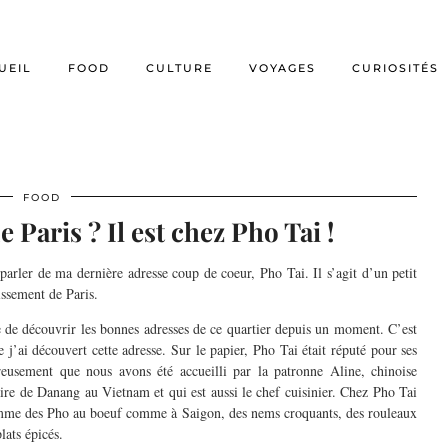
UEIL
FOOD
CULTURE
VOYAGES
CURIOSITÉS
FOOD
 Paris ? Il est chez Pho Tai !
arler de ma dernière adresse coup de coeur, Pho Tai. Il s’agit d’un petit
issement de Paris.
e de découvrir les bonnes adresses de ce quartier depuis un moment. C’est
 j’ai découvert cette adresse. Sur le papier, Pho Tai était réputé pour ses
eusement que nous avons été accueilli par la patronne Aline, chinoise
re de Danang au Vietnam et qui est aussi le chef cuisinier. Chez Pho Tai
omme des Pho au boeuf comme à Saigon, des nems croquants, des rouleaux
lats épicés.