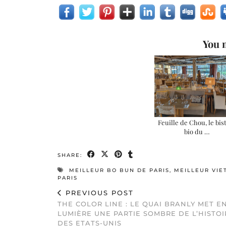
You m
Feuille de Chou, le bis
bio du …
SHARE:
MEILLEUR BO BUN DE PARIS
,
MEILLEUR VIE
PARIS
PREVIOUS POST
THE COLOR LINE : LE QUAI BRANLY MET E
LUMIÈRE UNE PARTIE SOMBRE DE L’HISTOI
DES ETATS-UNIS