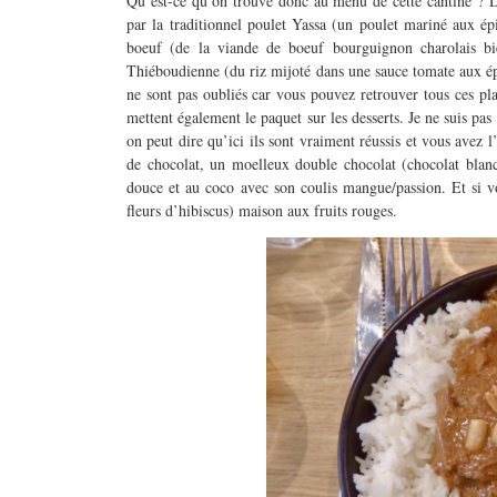
Qu’est-ce qu’on trouve donc au menu de cette cantine ? D
par la traditionnel poulet Yassa (un poulet mariné aux é
boeuf (de la viande de boeuf bourguignon charolais bie
Thiéboudienne (du riz mijoté dans une sauce tomate aux ép
ne sont pas oubliés car vous pouvez retrouver tous ces pl
mettent également le paquet sur les desserts. Je ne suis pas
on peut dire qu’ici ils sont vraiment réussis et vous avez
de chocolat, un moelleux double chocolat (chocolat blanc
douce et au coco avec son coulis mangue/passion. Et si vou
fleurs d’hibiscus) maison aux fruits rouges.