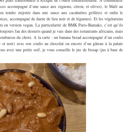
es plats traditionnels d’Afrique de l’ouest essentiellement. A commencer
pices accompagné d’une sauce aux oignons, citron, et olives), le Mafé au
n tendre mijotée dans une sauce aux cacahuètes grillées) et enfin le
ices, accompagné de darne de lieu noir et de légumes). Et les végétariens
ats en version vegan. La particularité de BMK Paris-Bamako, c’est qu’ils
 toujours fan des desserts quand je vais dans des restaurants africains, mais
 l’embarras du choix. A la carte : un banana bread accompagné d’un coulis
 et noir) avec son coulis au chocolat ou encore d’un gâteau à la patate
s avez une petite soif, je vous conseille le jus de bissap (jus à base de