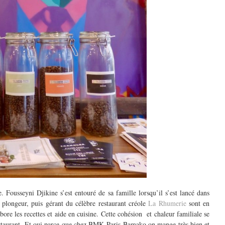
 Fousseyni Djikine s’est entouré de sa famille lorsqu’il s’est lancé dans
n plongeur, puis gérant du célèbre restaurant créole
La Rhumerie
sont en
ore les recettes et aide en cuisine. Cette cohésion et chaleur familiale se
restaurant. Et oui parce que chez BMK Paris-Bamako on mange très bien et