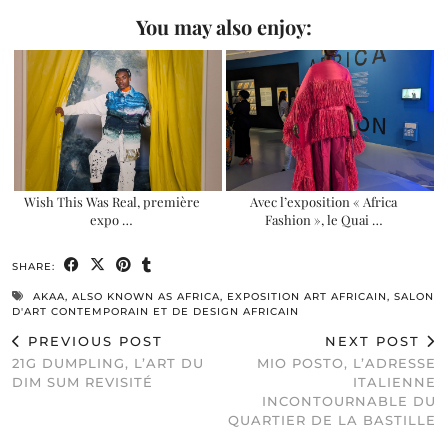
You may also enjoy:
Wish This Was Real, première
Avec l’exposition « Africa
expo …
Fashion », le Quai …
SHARE:
AKAA
,
ALSO KNOWN AS AFRICA
,
EXPOSITION ART AFRICAIN
,
SALON
D'ART CONTEMPORAIN ET DE DESIGN AFRICAIN
PREVIOUS POST
NEXT POST
21G DUMPLING, L’ART DU
MIO POSTO, L’ADRESSE
DIM SUM REVISITÉ
ITALIENNE
INCONTOURNABLE DU
QUARTIER DE LA BASTILLE