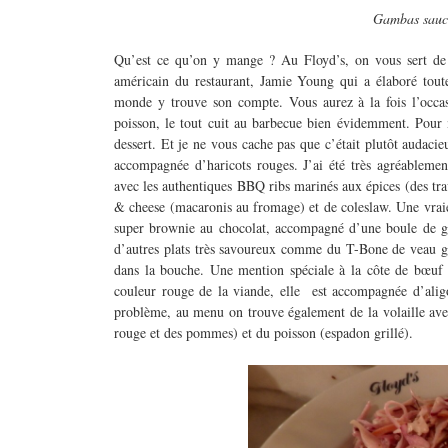
Gambas sauce
Qu’est ce qu’on y mange ? Au Floyd’s, on vous sert de l
américain du restaurant, Jamie Young qui a élaboré toute 
monde y trouve son compte. Vous aurez à la fois l’occas
poisson, le tout cuit au barbecue bien évidemment. Pour m
dessert. Et je ne vous cache pas que c’était plutôt audaci
accompagnée d’haricots rouges. J’ai été très agréablement
avec les authentiques BBQ ribs marinés aux épices (des tr
& cheese (macaronis au fromage) et de coleslaw. Une vraie 
super brownie au chocolat, accompagné d’une boule de gla
d’autres plats très savoureux comme du T-Bone de veau gri
dans la bouche. Une mention spéciale à la côte de bœuf 
couleur rouge de la viande, elle est accompagnée d’aligo
problème, au menu on trouve également de la volaille avec
rouge et des pommes) et du poisson (espadon grillé).