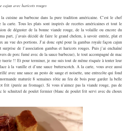
 cajun avec haricots rouges
a cuisine au barbecue dans la pure tradition américaine. C’est le chef
la carte. Tous les plats sont inspirés de recettes américaines et tout le
ion de déguster de la bonne viande rouge, de la volaille ou encore du
a part, j’avais décidé de faire le grand chelem, à savoir entrée, plat et
eux au vue des portions. J’ai donc opté pour la gambas royale façon cajun
 surprise de l’association gambas et haricots rouges. Puis j’ai enchaîné
avers de porc fumé avec de la sauce barbecue), le tout accompagné de mac
tuerie !! Et pour terminer, je me suis tout de même risquée à tenter leur
ce à la vanille et d’une sauce butterscotch. A la carte, vous avez aussi
llé avec une sauce au pesto de sauge et noisette, une entrecôte qui fond
normande maturée 8 semaines rôtie au feu de bois pour garder la belle
t frit (purée au fromage). Si vous n’aimez pas la viande rouge, pas de
 le schnitzel de poulet fermier (blanc de poulet frit servi avec du choux